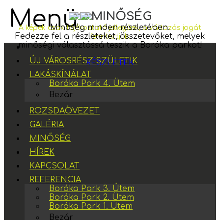
Menü
MINŐSÉG
GALÉRIA
Minőség minden részletében.
A képek csak tájékoztató jellegűek, a változás jogát
Fedezze fel a részleteket, összetevőket, melyek
fenntartjuk.
minőségi választássá teszik a Boróka parkot!
ÚJ VÁROSRÉSZ SZÜLETIK
RÉSZLETEK
LAKÁSKÍNÁLAT
Boróka Park 4. Ütem
Bezár
ROZSDAÖVEZET
GALÉRIA
MINŐSÉG
HÍREK
KAPCSOLAT
REFERENCIA
Boróka Park 3. Ütem
Boróka Park 2. Ütem
Boróka Park 1. Ütem
Bezár