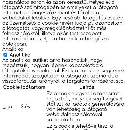
használata során és azon keresztül helyez el a
látogató számítógépén és amelyeket a látogató
internetes böngészője ment és tárol el a
weboldalról letöltve. Egy későbbi látogatás esetén
az üzemeltető a cookie révén tudja pl. azonosítani
a látogatót, vagy megkülönböztetni őt más
felhasználóktól, illetve akár testreszabott
információkat is eljuttathat neki a böngésző
ablakban.
Analítika
Analítika
Az analitikai sütiket arra használjuk, hogy
megértsük, hogyan lépnek kapcsolatba a
látogatók a weboldallal. Ezek a cookie-k segítenek
információt szolgáltatni a látogatók számáról, a
visszafordulási arányról, a forgalom forrásáról stb.
Cookie
Időtartam
Leírás
Ez a cookie egyedi azonosítót
regisztrál, melynek segítségével
statisztikai adatok generálására
_ga
2 év
van lehetőség a látogató
weboldalhasználatával
kapcsolatban.
Ez a cookie lehetővé teszi a