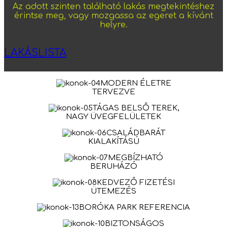
Az adott szinten található lakás megtekintéshez
érintse meg, vagy mozgassa az egeret a kívánt
helyre.
LAKÁSLISTA
MODERN ÉLETRE
TERVEZVE
TÁGAS BELSŐ TEREK,
NAGY ÜVEGFELÜLETEK
CSALÁDBARÁT
KIALAKÍTÁSÚ
MEGBÍZHATÓ
BERUHÁZÓ
KEDVEZŐ FIZETÉSI
ÜTEMEZÉS
BORÓKA PARK REFERENCIA
BIZTONSÁGOS