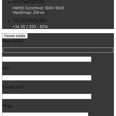
NYITVATARTÁS
Hétfő-Szombat: 10.00-18.00
Vasárnap: Zárva
TELEFONSZÁM
+36 30 / 355 - 8516
Üzenet küldés
Kapcsolat
Név*
E-mail cím*
Tárgy