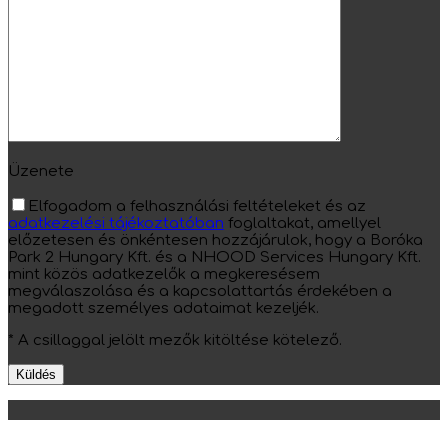
Üzenete
Elfogadom a felhasználási feltételeket és az
adatkezelési tájékoztatóban
foglaltakat, amellyel
előzetesen és önkéntesen hozzájárulok, hogy a Boróka
Park 2 Hungary Kft. és a NHOOD Services Hungary Kft.
mint közös adatkezelők a megkeresésem
megválaszolása és a kapcsolattartás érdekében a
megadott személyes adataimat kezeljék.
* A csillaggal jelölt mezők kitöltése kötelező.