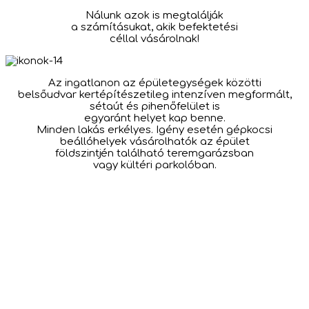
Nálunk azok is megtalálják
a számításukat, akik befektetési
céllal vásárolnak!
Az ingatlanon az épületegységek közötti
belsőudvar kertépítészetileg intenzíven megformált,
sétaút és pihenőfelület is
egyaránt helyet kap benne.
Minden lakás erkélyes. Igény esetén gépkocsi
beállóhelyek vásárolhatók az épület
földszintjén található teremgarázsban
vagy kültéri parkolóban.