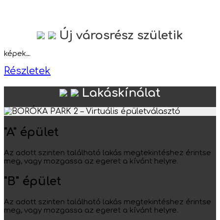
Új városrész születik
képek…
Részletek
Lakáskínálat
"A" épület
Az adott szinten található lakás megtekintéshez érintse
meg, vagy mozgassa az egeret a kívánt helyre.
"B" épület
Az adott szinten található lakás megtekintéshez érintse
meg, vagy mozgassa az egeret a kívánt helyre.