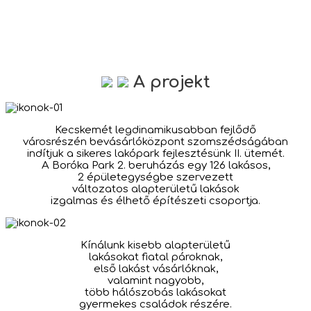
A projekt
Kecskemét legdinamikusabban fejlődő
városrészén bevásárlóközpont szomszédságában
indítjuk a sikeres lakópark fejlesztésünk II. ütemét.
A Boróka Park 2. beruházás egy 126 lakásos,
2 épületegységbe szervezett
változatos alapterületű lakások
izgalmas és élhető építészeti csoportja.
Kínálunk kisebb alapterületű
lakásokat fiatal pároknak,
első lakást vásárlóknak,
valamint nagyobb,
több hálószobás lakásokat
gyermekes családok részére.