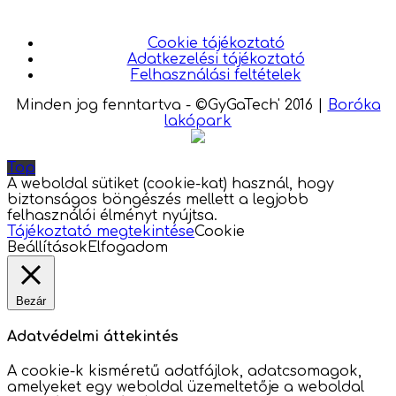
Cookie tájékoztató
Adatkezelési tájékoztató
Felhasználási feltételek
Minden jog fenntartva - ©GyGaTech' 2016
|
Boróka
lakópark
Top
A weboldal sütiket (cookie-kat) használ, hogy
biztonságos böngészés mellett a legjobb
felhasználói élményt nyújtsa.
Tájékoztató megtekintése
Cookie
Beállítások
Elfogadom
Bezár
Adatvédelmi áttekintés
A cookie-k kisméretű adatfájlok, adatcsomagok,
amelyeket egy weboldal üzemeltetője a weboldal