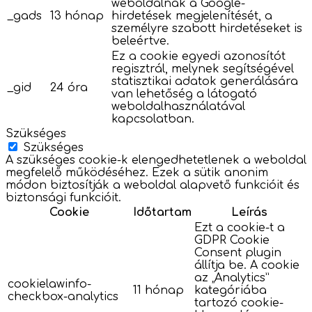
weboldalnak a Google-
_gads
13 hónap
hirdetések megjelenítését, a
személyre szabott hirdetéseket is
beleértve.
Ez a cookie egyedi azonosítót
regisztrál, melynek segítségével
statisztikai adatok generálására
_gid
24 óra
van lehetőség a látogató
weboldalhasználatával
kapcsolatban.
Szükséges
Szükséges
A szükséges cookie-k elengedhetetlenek a weboldal
megfelelő működéséhez. Ezek a sütik anonim
módon biztosítják a weboldal alapvető funkcióit és
biztonsági funkcióit.
Cookie
Időtartam
Leírás
Ezt a cookie-t a
GDPR Cookie
Consent plugin
állítja be. A cookie
az „Analytics”
cookielawinfo-
11 hónap
kategóriába
checkbox-analytics
tartozó cookie-