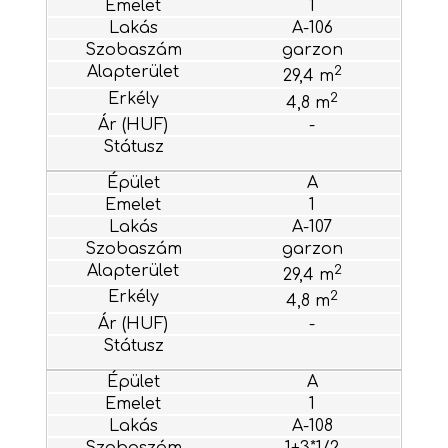
1
A-106
garzon
2
29,4 m
2
4,8 m
-
A
1
A-107
garzon
2
29,4 m
2
4,8 m
-
A
1
A-108
1+3*1/2