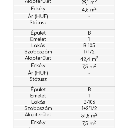
2
29,1 m
2
4,8 m
-
B
1
B-105
1+1/2
2
42,4 m
2
7,5 m
-
B
1
B-106
1+2*1/2
2
51,8 m
2
7,5 m