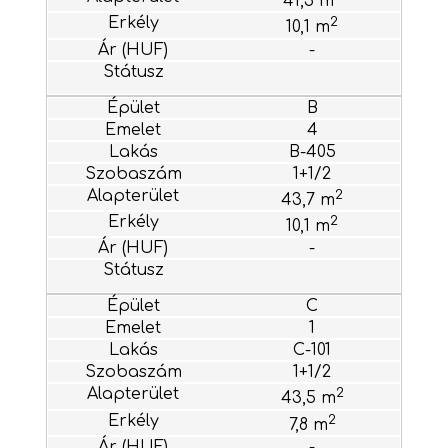
41,5 m
2
10,1 m
-
B
4
B-405
1+1/2
2
43,7 m
2
10,1 m
-
C
1
C-101
1+1/2
2
43,5 m
2
7,8 m
-