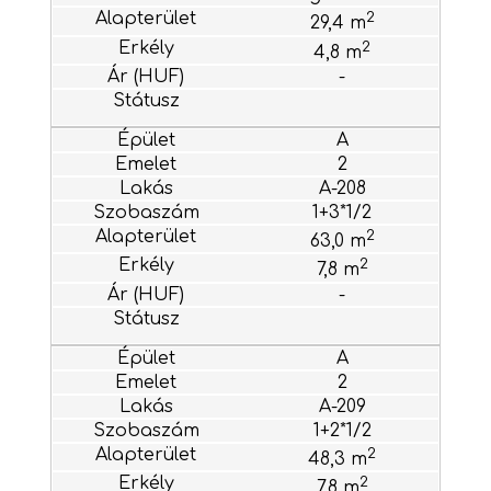
2
29,4 m
2
4,8 m
-
A
2
A-208
1+3*1/2
2
63,0 m
2
7,8 m
-
A
2
A-209
1+2*1/2
2
48,3 m
2
7,8 m