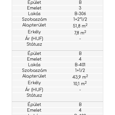
B
3
B-306
1+2*1/2
2
51,8 m
2
7,8 m
-
B
4
B-401
1+1/2
2
43,9 m
2
10,1 m
-
B
4