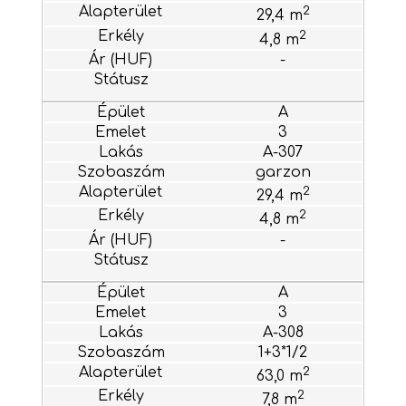
2
29,4 m
2
4,8 m
-
A
3
A-307
garzon
2
29,4 m
2
4,8 m
-
A
3
A-308
1+3*1/2
2
63,0 m
2
7,8 m