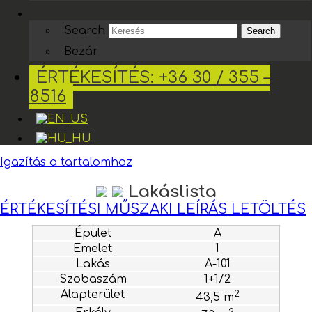
Search
Search
Bezár
ÉRTÉKESÍTÉS: +36 30 / 355 –
8516
Igazítás a tartalomhoz
Lakáslista
ÉRTÉKESÍTÉSI MŰSZAKI LEÍRÁS LETÖLTÉS
A
1
A-101
1+1/2
2
43,5 m
2