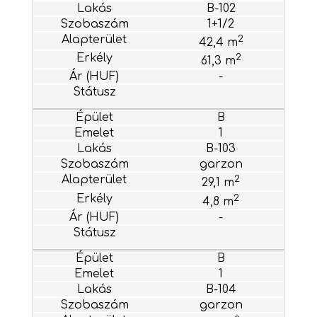
B-102
1+1/2
2
42,4 m
2
61,3 m
-
B
1
B-103
garzon
2
29,1 m
2
4,8 m
-
B
1
B-104
garzon