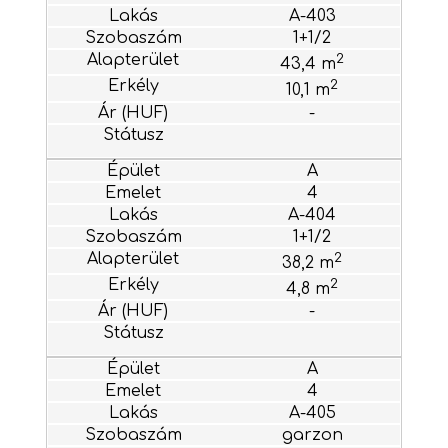
A-403
1+1/2
2
43,4 m
2
10,1 m
-
A
4
A-404
1+1/2
2
38,2 m
2
4,8 m
-
A
4
A-405
garzon