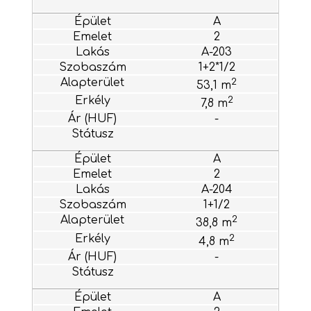
A
2
A-203
1+2*1/2
2
53,1 m
2
7,8 m
-
A
2
A-204
1+1/2
2
38,8 m
2
4,8 m
-
A