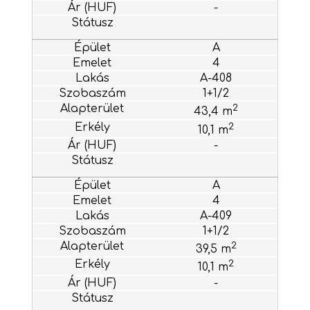
-
A
4
A-408
1+1/2
2
43,4 m
2
10,1 m
-
A
4
A-409
1+1/2
2
39,5 m
2
10,1 m
-