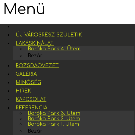
Menü
ÚJ VÁROSRÉSZ SZÜLETIK
LAKÁSKÍNÁLAT
Boróka Park 4. Ütem
Bezár
ROZSDAÖVEZET
GALÉRIA
MINŐSÉG
HÍREK
KAPCSOLAT
REFERENCIA
Boróka Park 3. Ütem
Boróka Park 2. Ütem
Boróka Park 1. Ütem
Bezár