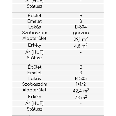
-
B
3
B-304
garzon
2
29,1 m
2
4,8 m
-
B
3
B-305
1+1/2
2
42,4 m
2
7,8 m
-