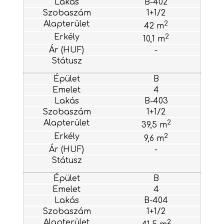
B-402
1+1/2
2
42 m
2
10,1 m
-
B
4
B-403
1+1/2
2
39,5 m
2
9,6 m
-
B
4
B-404
1+1/2
2