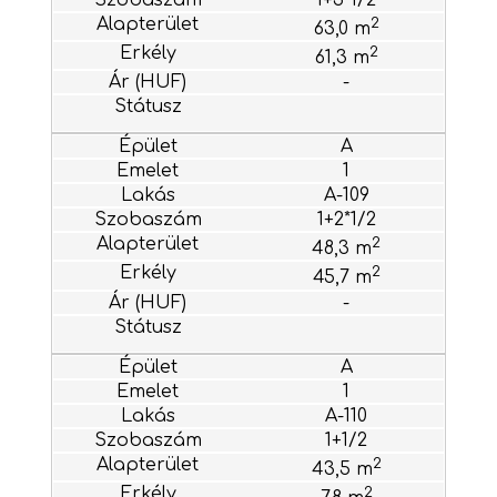
2
63,0 m
2
61,3 m
-
A
1
A-109
1+2*1/2
2
48,3 m
2
45,7 m
-
A
1
A-110
1+1/2
2
43,5 m
2