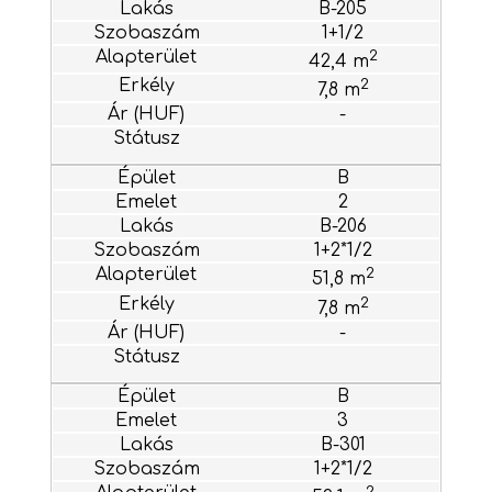
B-205
1+1/2
2
42,4 m
2
7,8 m
-
B
2
B-206
1+2*1/2
2
51,8 m
2
7,8 m
-
B
3
B-301
1+2*1/2
2