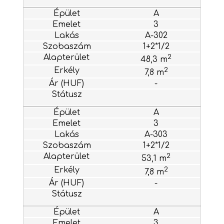
A
3
A-302
1+2*1/2
2
48,3 m
2
7,8 m
-
A
3
A-303
1+2*1/2
2
53,1 m
2
7,8 m
-
A
3