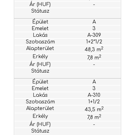
-
A
3
A-309
1+2*1/2
2
48,3 m
2
7,8 m
-
A
3
A-310
1+1/2
2
43,5 m
2
7,8 m
-