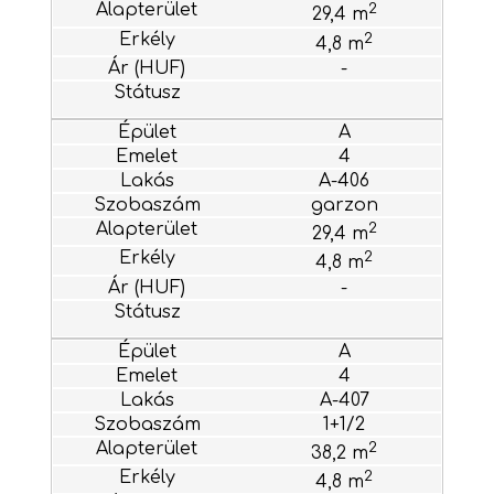
2
29,4 m
2
4,8 m
-
A
4
A-406
garzon
2
29,4 m
2
4,8 m
-
A
4
A-407
1+1/2
2
38,2 m
2
4,8 m