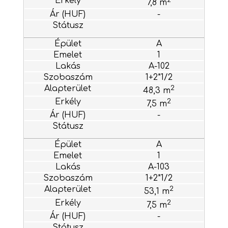
7,8 m
-
A
1
A-102
1+2*1/2
2
48,3 m
2
7,5 m
-
A
1
A-103
1+2*1/2
2
53,1 m
2
7,5 m
-