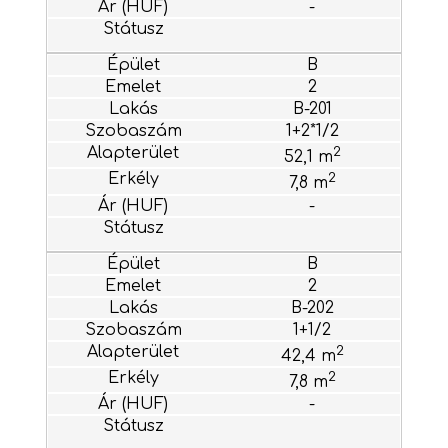
-
B
2
B-201
1+2*1/2
2
52,1 m
2
7,8 m
-
B
2
B-202
1+1/2
2
42,4 m
2
7,8 m
-