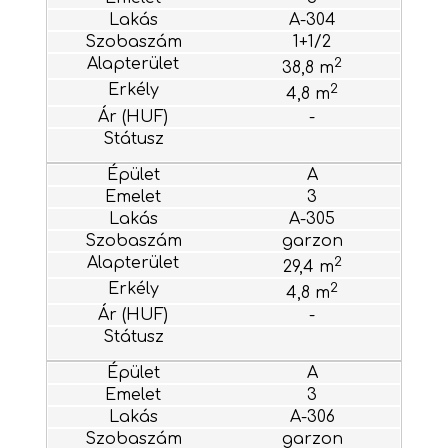
A-304
1+1/2
2
38,8 m
2
4,8 m
-
A
3
A-305
garzon
2
29,4 m
2
4,8 m
-
A
3
A-306
garzon