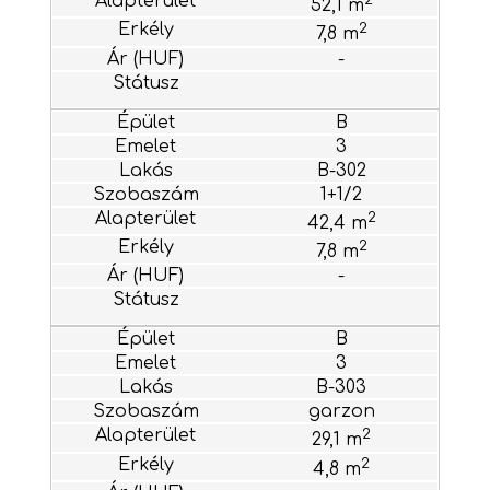
52,1 m
2
7,8 m
-
B
3
B-302
1+1/2
2
42,4 m
2
7,8 m
-
B
3
B-303
garzon
2
29,1 m
2
4,8 m