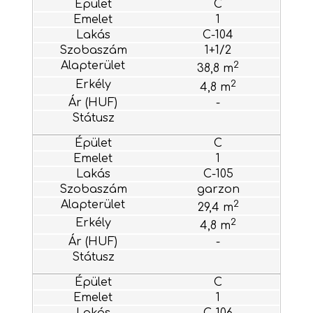
C
1
C-104
1+1/2
2
38,8 m
2
4,8 m
-
C
1
C-105
garzon
2
29,4 m
2
4,8 m
-
C
1
C-106