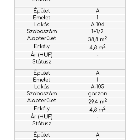
A
1
A-104
1+1/2
2
38,8 m
2
4,8 m
-
A
1
A-105
garzon
2
29,4 m
2
4,8 m
-
A