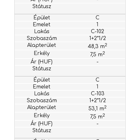
C
1
C-102
1+2*1/2
2
48,3 m
2
7,5 m
-
C
1
C-103
1+2*1/2
2
53,1 m
2
7,5 m
-