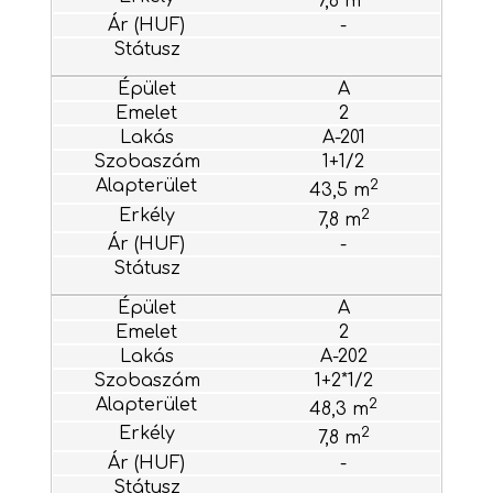
7,8 m
-
A
2
A-201
1+1/2
2
43,5 m
2
7,8 m
-
A
2
A-202
1+2*1/2
2
48,3 m
2
7,8 m
-