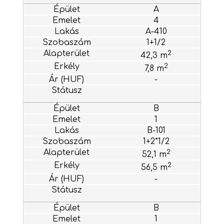
A
4
A-410
1+1/2
2
42,3 m
2
7,8 m
-
B
1
B-101
1+2*1/2
2
52,1 m
2
56,5 m
-
B
1