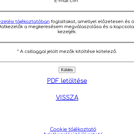
E-mail cím*
zelési tájékoztatóban
foglaltakat, amellyel előzetesen és 
 adatkezelők a megkeresésem megválaszolása és a kapcsol
kezeljék.
* A csillaggal jelölt mezők kitöltése kötelező.
PDF letöltése
VISSZA
Cookie tájékoztató