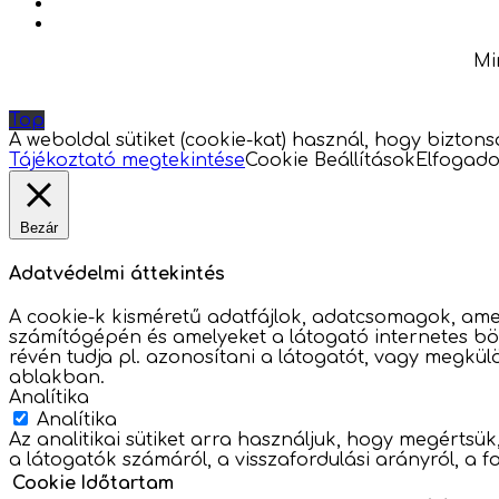
Mi
Top
A weboldal sütiket (cookie-kat) használ, hogy bizton
Tájékoztató megtekintése
Cookie Beállítások
Elfogad
Bezár
Adatvédelmi áttekintés
A cookie-k kisméretű adatfájlok, adatcsomagok, amel
számítógépén és amelyeket a látogató internetes bön
révén tudja pl. azonosítani a látogatót, vagy megkülö
ablakban.
Analítika
Analítika
Az analitikai sütiket arra használjuk, hogy megértsü
a látogatók számáról, a visszafordulási arányról, a f
Cookie
Időtartam