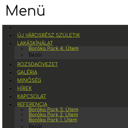
Menü
ÚJ VÁROSRÉSZ SZÜLETIK
LAKÁSKÍNÁLAT
Boróka Park 4. Ütem
Bezár
ROZSDAÖVEZET
GALÉRIA
MINŐSÉG
HÍREK
KAPCSOLAT
REFERENCIA
Boróka Park 3. Ütem
Boróka Park 2. Ütem
Boróka Park 1. Ütem
Bezár