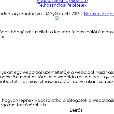
Adatkezelési tájékoztató
Felhasználási feltételek
nden jog fenntartva - ©GyGaTech' 2016
|
Boróka lakóp
ságos böngészés mellett a legjobb felhasználói élményt
om
yeket egy weboldal üzemeltetője a weboldal használat
gészője ment és tárol el a weboldalról letöltve. Egy 
nböztetni őt más felhasználóktól, illetve akár testres
k, hogyan lépnek kapcsolatba a látogatók a weboldalla
orgalom forrásáról stb.
Leírás