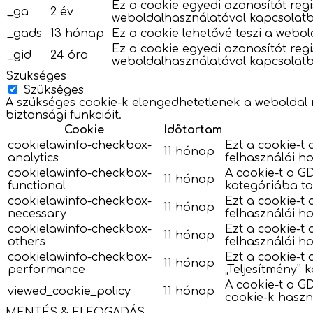
Ez a cookie egyedi azonosítót regi
_ga
2 év
weboldalhasználatával kapcsolat
_gads
13 hónap
Ez a cookie lehetővé teszi a webol
Ez a cookie egyedi azonosítót regi
_gid
24 óra
weboldalhasználatával kapcsolat
Szükséges
Szükséges
A szükséges cookie-k elengedhetetlenek a weboldal 
biztonsági funkcióit.
Cookie
Időtartam
cookielawinfo-checkbox-
Ezt a cookie-t 
11 hónap
analytics
felhasználói ho
cookielawinfo-checkbox-
A cookie-t a GD
11 hónap
functional
kategóriába ta
cookielawinfo-checkbox-
Ezt a cookie-t
11 hónap
necessary
felhasználói ho
cookielawinfo-checkbox-
Ezt a cookie-t
11 hónap
others
felhasználói ho
cookielawinfo-checkbox-
Ezt a cookie-t 
11 hónap
performance
„Teljesítmény”
A cookie-t a GD
viewed_cookie_policy
11 hónap
cookie-k haszn
MENTÉS & ELFOGADÁS