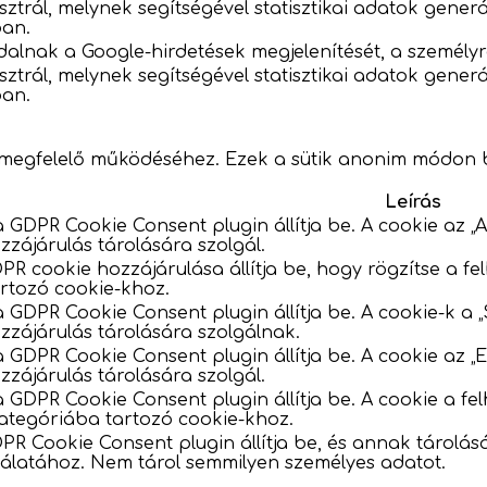
sztrál, melynek segítségével statisztikai adatok gene
ban.
dalnak a Google-hirdetések megjelenítését, a személyre
sztrál, melynek segítségével statisztikai adatok gene
ban.
megfelelő működéséhez. Ezek a sütik anonim módon biz
Leírás
a GDPR Cookie Consent plugin állítja be. A cookie az 
zzájárulás tárolására szolgál.
PR cookie hozzájárulása állítja be, hogy rögzítse a fe
rtozó cookie-khoz.
 a GDPR Cookie Consent plugin állítja be. A cookie-k a
zzájárulás tárolására szolgálnak.
 a GDPR Cookie Consent plugin állítja be. A cookie az 
zzájárulás tárolására szolgál.
a GDPR Cookie Consent plugin állítja be. A cookie a f
 kategóriába tartozó cookie-khoz.
PR Cookie Consent plugin állítja be, és annak tárolás
álatához. Nem tárol semmilyen személyes adatot.