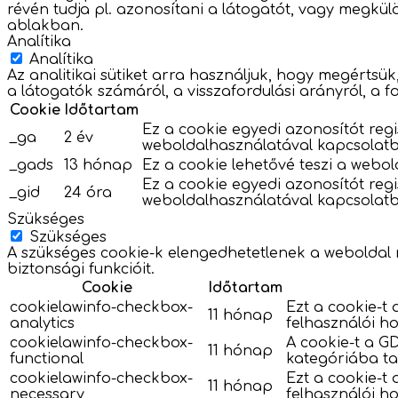
révén tudja pl. azonosítani a látogatót, vagy megkülö
ablakban.
Analítika
Analítika
Az analitikai sütiket arra használjuk, hogy megértsü
a látogatók számáról, a visszafordulási arányról, a f
Cookie
Időtartam
Ez a cookie egyedi azonosítót regi
_ga
2 év
weboldalhasználatával kapcsolat
_gads
13 hónap
Ez a cookie lehetővé teszi a webol
Ez a cookie egyedi azonosítót regi
_gid
24 óra
weboldalhasználatával kapcsolat
Szükséges
Szükséges
A szükséges cookie-k elengedhetetlenek a weboldal 
biztonsági funkcióit.
Cookie
Időtartam
cookielawinfo-checkbox-
Ezt a cookie-t 
11 hónap
analytics
felhasználói ho
cookielawinfo-checkbox-
A cookie-t a GD
11 hónap
functional
kategóriába ta
cookielawinfo-checkbox-
Ezt a cookie-t
11 hónap
necessary
felhasználói ho