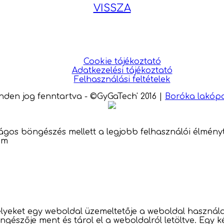
VISSZA
Cookie tájékoztató
Adatkezelési tájékoztató
Felhasználási feltételek
nden jog fenntartva - ©GyGaTech' 2016
|
Boróka lakóp
ságos böngészés mellett a legjobb felhasználói élményt
om
yeket egy weboldal üzemeltetője a weboldal használat
gészője ment és tárol el a weboldalról letöltve. Egy 