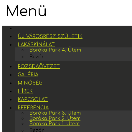
Menü
ÚJ VÁROSRÉSZ SZÜLETIK
LAKÁSKÍNÁLAT
Boróka Park 4. Ütem
Bezár
ROZSDAÖVEZET
GALÉRIA
MINŐSÉG
HÍREK
KAPCSOLAT
REFERENCIA
Boróka Park 3. Ütem
Boróka Park 2. Ütem
Boróka Park 1. Ütem
Bezár