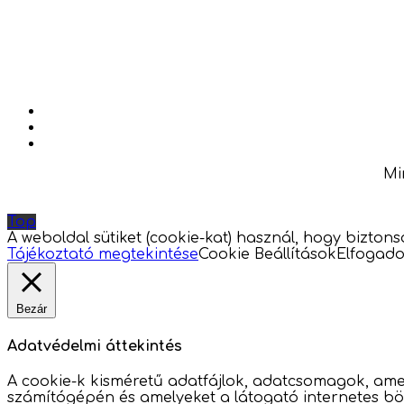
Mi
Top
A weboldal sütiket (cookie-kat) használ, hogy bizton
Tájékoztató megtekintése
Cookie Beállítások
Elfogad
Bezár
Adatvédelmi áttekintés
A cookie-k kisméretű adatfájlok, adatcsomagok, amel
számítógépén és amelyeket a látogató internetes bön