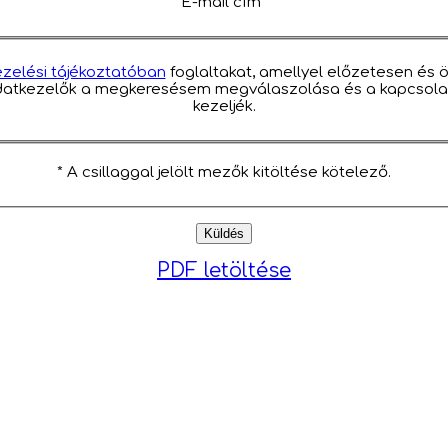
E-mail cím*
zelési tájékoztatóban
foglaltakat, amellyel előzetesen és 
 adatkezelők a megkeresésem megválaszolása és a kapcsol
kezeljék.
* A csillaggal jelölt mezők kitöltése kötelező.
PDF letöltése