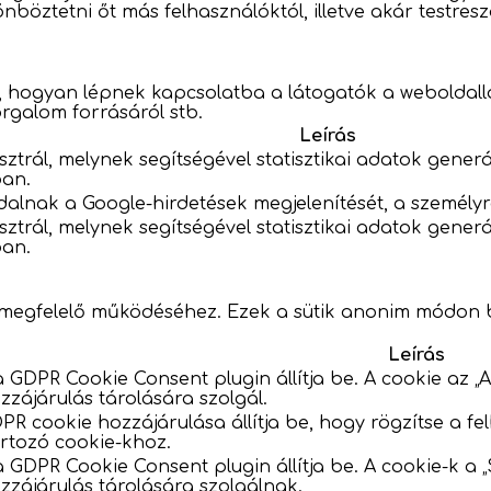
nböztetni őt más felhasználóktól, illetve akár testres
k, hogyan lépnek kapcsolatba a látogatók a weboldalla
orgalom forrásáról stb.
Leírás
sztrál, melynek segítségével statisztikai adatok gene
ban.
dalnak a Google-hirdetések megjelenítését, a személyre
sztrál, melynek segítségével statisztikai adatok gene
ban.
megfelelő működéséhez. Ezek a sütik anonim módon biz
Leírás
a GDPR Cookie Consent plugin állítja be. A cookie az 
zzájárulás tárolására szolgál.
PR cookie hozzájárulása állítja be, hogy rögzítse a fe
rtozó cookie-khoz.
 a GDPR Cookie Consent plugin állítja be. A cookie-k a
zzájárulás tárolására szolgálnak.