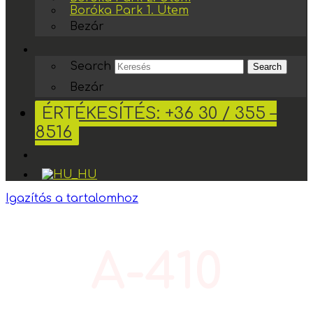
Boróka Park 1. Ütem
Bezár
Search
Search
Bezár
ÉRTÉKESÍTÉS: +36 30 / 355 –
8516
Igazítás a tartalomhoz
A-410