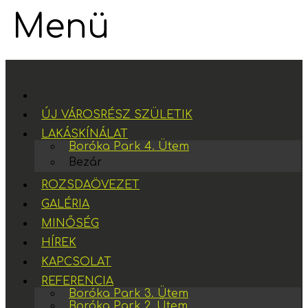
Menü
ÚJ VÁROSRÉSZ SZÜLETIK
LAKÁSKÍNÁLAT
Boróka Park 4. Ütem
Bezár
ROZSDAÖVEZET
GALÉRIA
MINŐSÉG
HÍREK
KAPCSOLAT
REFERENCIA
Boróka Park 3. Ütem
Boróka Park 2. Ütem