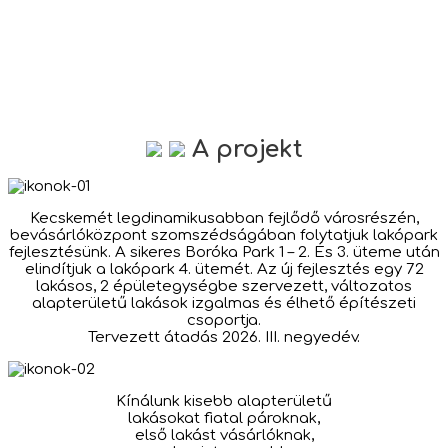
A projekt
Kecskemét legdinamikusabban fejlődő városrészén,
bevásárlóközpont szomszédságában folytatjuk lakópark
fejlesztésünk. A sikeres Boróka Park 1 – 2. És 3. üteme után
elindítjuk a lakópark 4. ütemét. Az új fejlesztés egy 72
lakásos, 2 épületegységbe szervezett, változatos
alapterületű lakások izgalmas és élhető építészeti
csoportja.
Tervezett átadás 2026. III. negyedév.
Kínálunk kisebb alapterületű
lakásokat fiatal pároknak,
első lakást vásárlóknak,