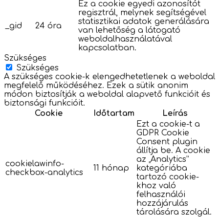
Ez a cookie egyedi azonosítót
regisztrál, melynek segítségével
statisztikai adatok generálására
_gid
24 óra
van lehetőség a látogató
weboldalhasználatával
kapcsolatban.
Szükséges
Szükséges
A szükséges cookie-k elengedhetetlenek a weboldal
megfelelő működéséhez. Ezek a sütik anonim
módon biztosítják a weboldal alapvető funkcióit és
biztonsági funkcióit.
Cookie
Időtartam
Leírás
Ezt a cookie-t a
GDPR Cookie
Consent plugin
állítja be. A cookie
az „Analytics”
cookielawinfo-
11 hónap
kategóriába
checkbox-analytics
tartozó cookie-
khoz való
felhasználói
hozzájárulás
tárolására szolgál.