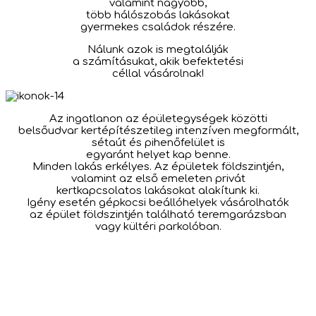
valamint nagyobb,
több hálószobás lakásokat
gyermekes családok részére.
Nálunk azok is megtalálják
a számításukat, akik befektetési
céllal vásárolnak!
Az ingatlanon az épületegységek közötti
belsőudvar kertépítészetileg intenzíven megformált,
sétaút és pihenőfelület is
egyaránt helyet kap benne.
Minden lakás erkélyes. Az épületek földszintjén,
valamint az első emeleten privát
kertkapcsolatos lakásokat alakítunk ki.
Igény esetén gépkocsi beállóhelyek vásárolhatók
az épület földszintjén található teremgarázsban
vagy kültéri parkolóban.