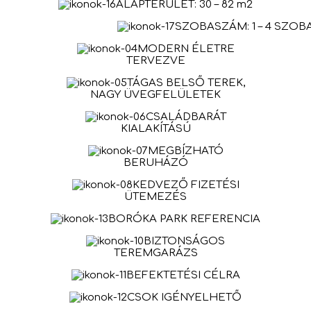
ALAPTERÜLET: 30 – 82 m2
SZOBASZÁM: 1 – 4 SZOB
MODERN ÉLETRE
TERVEZVE
TÁGAS BELSŐ TEREK,
NAGY ÜVEGFELÜLETEK
CSALÁDBARÁT
KIALAKÍTÁSÚ
MEGBÍZHATÓ
BERUHÁZÓ
KEDVEZŐ FIZETÉSI
ÜTEMEZÉS
BORÓKA PARK REFERENCIA
BIZTONSÁGOS
TEREMGARÁZS
BEFEKTETÉSI CÉLRA
CSOK IGÉNYELHETŐ