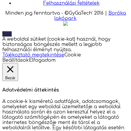
Felhasználási feltételek
Minden jog fenntartva - ©GyGaTech' 2016
|
Boróka
lakópark
Top
A weboldal sütiket (cookie-kat) használ, hogy
biztonságos böngészés mellett a legjobb
felhasználói élményt nyújtsa.
Tájékoztató megtekintése
Cookie
Beállítások
Elfogadom
Bezár
Adatvédelmi áttekintés
A cookie-k kisméretű adatfájlok, adatcsomagok,
amelyeket egy weboldal üzemeltetője a weboldal
használata során és azon keresztül helyez el a
látogató számítógépén és amelyeket a látogató
internetes böngészője ment és tárol el a
weboldalról letöltve. Egy későbbi látogatás esetén