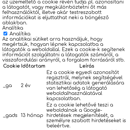
az üzemeltető a cookie révén tudja pl. azonosítani
a látogatót, vagy megkülönböztetni őt más
felhasználóktól, illetve akár testreszabott
információkat is eljuttathat neki a böngésző
ablakban.
Analítika
Analítika
Az analitikai sütiket arra használjuk, hogy
megértsük, hogyan lépnek kapcsolatba a
látogatók a weboldallal. Ezek a cookie-k segítenek
információt szolgáltatni a látogatók számáról, a
visszafordulási arányról, a forgalom forrásáról stb.
Cookie
Időtartam
Leírás
Ez a cookie egyedi azonosítót
regisztrál, melynek segítségével
statisztikai adatok generálására
_ga
2 év
van lehetőség a látogató
weboldalhasználatával
kapcsolatban.
Ez a cookie lehetővé teszi a
weboldalnak a Google-
_gads
13 hónap
hirdetések megjelenítését, a
személyre szabott hirdetéseket is
beleértve.