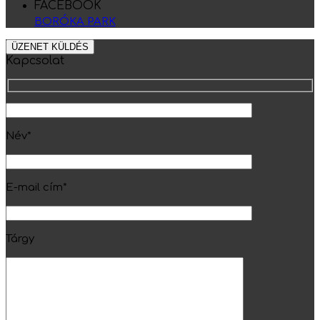
FACEBOOK
BORÓKA PARK
ÜZENET KÜLDÉS
Kapcsolat
Név*
E-mail cím*
Tárgy