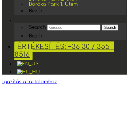
Boróka Park 1. Ütem
Bezár
Search
Search
Bezár
ÉRTÉKESÍTÉS: +36 30 / 355 –
8516
Igazítás a tartalomhoz