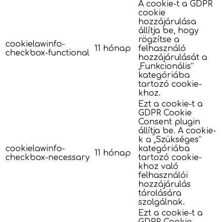
A cookie-t a GDPR
cookie
hozzájárulása
állítja be, hogy
rögzítse a
cookielawinfo-
11 hónap
felhasználó
checkbox-functional
hozzájárulását a
„Funkcionális”
kategóriába
tartozó cookie-
khoz.
Ezt a cookie-t a
GDPR Cookie
Consent plugin
állítja be. A cookie-
k a „Szükséges”
cookielawinfo-
kategóriába
11 hónap
checkbox-necessary
tartozó cookie-
khoz való
felhasználói
hozzájárulás
tárolására
szolgálnak.
Ezt a cookie-t a
GDPR Cookie