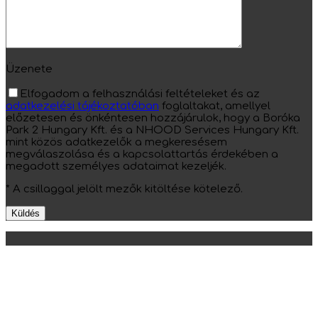
Üzenete
Elfogadom a felhasználási feltételeket és az
adatkezelési tájékoztatóban
foglaltakat, amellyel
előzetesen és önkéntesen hozzájárulok, hogy a Boróka
Park 2 Hungary Kft. és a NHOOD Services Hungary Kft.
mint közös adatkezelők a megkeresésem
megválaszolása és a kapcsolattartás érdekében a
megadott személyes adataimat kezeljék.
* A csillaggal jelölt mezők kitöltése kötelező.