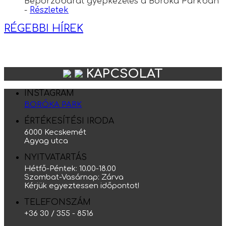
Beporzóbarát gyepkezelés a Boróka Parkban
-
Részletek
RÉGEBBI HÍREK
KAPCSOLAT
INSTAGRAM
BORÓKA PARK
ÉRTÉKESÍTÉSI IRODA
6000 Kecskemét
Agyag utca
NYITVATARTÁS
Hétfő-Péntek: 10.00-18.00
Szombat-Vasárnap: Zárva
Kérjük egyeztessen időpontot!
TELEFONSZÁM
+36 30 / 355 - 8516