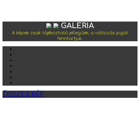
GALÉRIA
A képek csak tájékoztató jellegűek, a változás jogát
fenntartjuk.
ÖSSZES KÉP