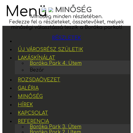
Menü
MINŐSÉG
Minőség minden részletében.
Fedezze fel a részleteket, összetevőket, melyek
minőségi választássá teszik a Boróka parkot!
RÉSZLETEK
ÚJ VÁROSRÉSZ SZÜLETIK
LAKÁSKÍNÁLAT
Boróka Park 4. Ütem
Bezár
ROZSDAÖVEZET
GALÉRIA
MINŐSÉG
HÍREK
KAPCSOLAT
REFERENCIA
Boróka Park 3. Ütem
Boróka Park 2. Ütem