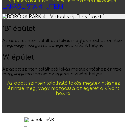
A gombra kattintva tekintse meg elérhető lakásainkat.
LAKASLISTA 4. ÜTEM
"B" épület
Az adott szinten található lakás megtekintéshez érintse
meg, vagy mozgassa az egeret a kívánt helyre.
"A" épület
Az adott szinten található lakás megtekintéshez érintse
meg, vagy mozgassa az egeret a kívánt helyre.
Az adott szinten található lakás megtekintéshez
érintse meg, vagy mozgassa az egeret a kívánt
helyre.
ÁR