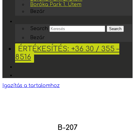
Boróka Park 1. Ütem
Bezár
Search
Search
Bezár
ÉRTÉKESÍTÉS: +36 30 / 355 –
8516
Igazítás a tartalomhoz
B-207