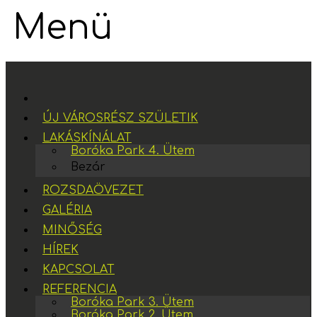
Menü
ÚJ VÁROSRÉSZ SZÜLETIK
LAKÁSKÍNÁLAT
Boróka Park 4. Ütem
Bezár
ROZSDAÖVEZET
GALÉRIA
MINŐSÉG
HÍREK
KAPCSOLAT
REFERENCIA
Boróka Park 3. Ütem
Boróka Park 2. Ütem