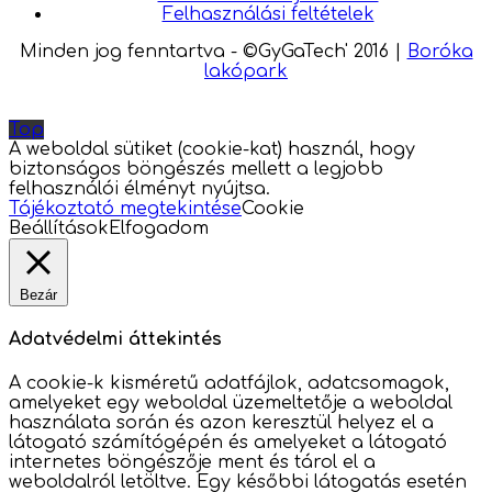
Felhasználási feltételek
Minden jog fenntartva - ©GyGaTech' 2016
|
Boróka
lakópark
Top
A weboldal sütiket (cookie-kat) használ, hogy
biztonságos böngészés mellett a legjobb
felhasználói élményt nyújtsa.
Tájékoztató megtekintése
Cookie
Beállítások
Elfogadom
Bezár
Adatvédelmi áttekintés
A cookie-k kisméretű adatfájlok, adatcsomagok,
amelyeket egy weboldal üzemeltetője a weboldal
használata során és azon keresztül helyez el a
látogató számítógépén és amelyeket a látogató
internetes böngészője ment és tárol el a
weboldalról letöltve. Egy későbbi látogatás esetén