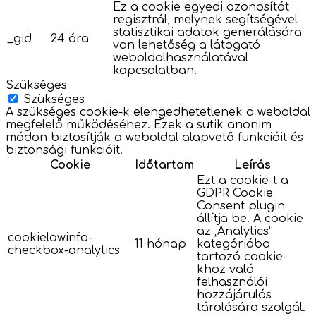
Ez a cookie egyedi azonosítót
regisztrál, melynek segítségével
statisztikai adatok generálására
_gid
24 óra
van lehetőség a látogató
weboldalhasználatával
kapcsolatban.
Szükséges
Szükséges
A szükséges cookie-k elengedhetetlenek a weboldal
megfelelő működéséhez. Ezek a sütik anonim
módon biztosítják a weboldal alapvető funkcióit és
biztonsági funkcióit.
Cookie
Időtartam
Leírás
Ezt a cookie-t a
GDPR Cookie
Consent plugin
állítja be. A cookie
az „Analytics”
cookielawinfo-
11 hónap
kategóriába
checkbox-analytics
tartozó cookie-
khoz való
felhasználói
hozzájárulás
tárolására szolgál.