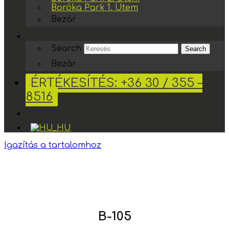
Boróka Park 1. Ütem
Bezár
Search
Search
Bezár
ÉRTÉKESÍTÉS: +36 30 / 355 –
8516
Igazítás a tartalomhoz
B-105