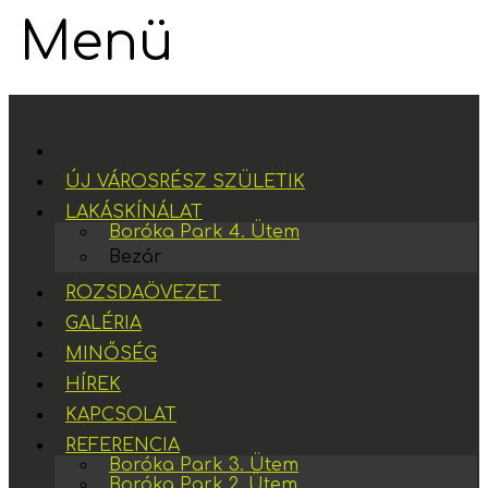
Menü
ÚJ VÁROSRÉSZ SZÜLETIK
LAKÁSKÍNÁLAT
Boróka Park 4. Ütem
Bezár
ROZSDAÖVEZET
GALÉRIA
MINŐSÉG
HÍREK
KAPCSOLAT
REFERENCIA
Boróka Park 3. Ütem
Boróka Park 2. Ütem