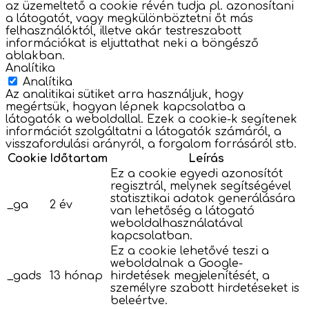
az üzemeltető a cookie révén tudja pl. azonosítani
a látogatót, vagy megkülönböztetni őt más
felhasználóktól, illetve akár testreszabott
információkat is eljuttathat neki a böngésző
ablakban.
Analítika
Analítika
Az analitikai sütiket arra használjuk, hogy
megértsük, hogyan lépnek kapcsolatba a
látogatók a weboldallal. Ezek a cookie-k segítenek
információt szolgáltatni a látogatók számáról, a
visszafordulási arányról, a forgalom forrásáról stb.
Cookie
Időtartam
Leírás
Ez a cookie egyedi azonosítót
regisztrál, melynek segítségével
statisztikai adatok generálására
_ga
2 év
van lehetőség a látogató
weboldalhasználatával
kapcsolatban.
Ez a cookie lehetővé teszi a
weboldalnak a Google-
_gads
13 hónap
hirdetések megjelenítését, a
személyre szabott hirdetéseket is
beleértve.