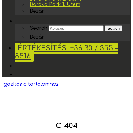
Boróka Park 1. Ütem
Bezár
Search
Search
Bezár
ÉRTÉKESÍTÉS: +36 30 / 355 –
8516
Igazítás a tartalomhoz
C-404