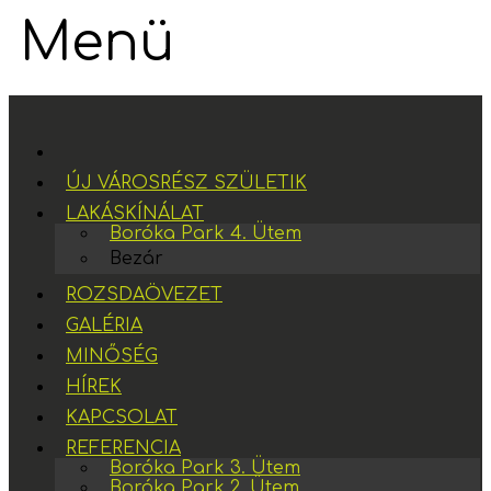
Menü
ÚJ VÁROSRÉSZ SZÜLETIK
LAKÁSKÍNÁLAT
Boróka Park 4. Ütem
Bezár
ROZSDAÖVEZET
GALÉRIA
MINŐSÉG
HÍREK
KAPCSOLAT
REFERENCIA
Boróka Park 3. Ütem
Boróka Park 2. Ütem