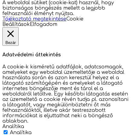
A weboldal sütiket (cookie-kat) használ, hogy
biztonságos böngészés mellett a legjobb
felhasználói élményt nyújtsa.
Tájékoztató megtekintése
Cookie
Beállítások
Elfogadom
Bezár
Adatvédelmi áttekintés
A cookie-k kisméretű adatfájlok, adatcsomagok,
amelyeket egy weboldal üzemeltetője a weboldal
használata során és azon keresztül helyez el a
látogató számítógépén és amelyeket a látogató
internetes böngészője ment és tárol el a
weboldalról letöltve. Egy későbbi látogatás esetén
az üzemeltető a cookie révén tudja pl. azonosítani
a látogatót, vagy megkülönböztetni őt más
felhasználóktól, illetve akár testreszabott
információkat is eljuttathat neki a böngésző
ablakban.
Analítika
Analítika