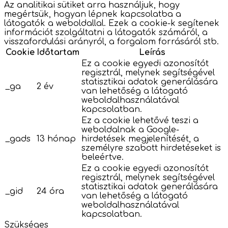
Az analitikai sütiket arra használjuk, hogy
megértsük, hogyan lépnek kapcsolatba a
látogatók a weboldallal. Ezek a cookie-k segítenek
információt szolgáltatni a látogatók számáról, a
visszafordulási arányról, a forgalom forrásáról stb.
Cookie
Időtartam
Leírás
Ez a cookie egyedi azonosítót
regisztrál, melynek segítségével
statisztikai adatok generálására
_ga
2 év
van lehetőség a látogató
weboldalhasználatával
kapcsolatban.
Ez a cookie lehetővé teszi a
weboldalnak a Google-
_gads
13 hónap
hirdetések megjelenítését, a
személyre szabott hirdetéseket is
beleértve.
Ez a cookie egyedi azonosítót
regisztrál, melynek segítségével
statisztikai adatok generálására
_gid
24 óra
van lehetőség a látogató
weboldalhasználatával
kapcsolatban.
Szükséges