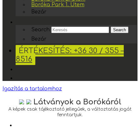
Boróka Park 1. Ütem
Bezár
Search
Search
Bezár
ÉRTÉKESÍTÉS: +36 30 / 355 –
8516
Igazítás a tartalomhoz
Látványok a Borókáról
A képek csak tájékoztató jellegűek, a változtatás jogát
fenntartjuk.