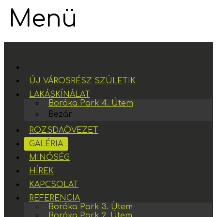
Menü
ÚJ VÁROSRÉSZ SZÜLETIK
LAKÁSKÍNÁLAT
Boróka Park 4. Ütem
Bezár
ROZSDAÖVEZET
GALÉRIA
MINŐSÉG
HÍREK
KAPCSOLAT
REFERENCIA
Boróka Park 3. Ütem
Boróka Park 2. Ütem