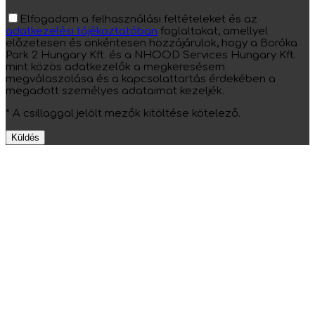
Elfogadom a felhasználási feltételeket és az
adatkezelési tájékoztatóban
foglaltakat, amellyel
előzetesen és önkéntesen hozzájárulok, hogy a Boróka
Park 2 Hungary Kft. és a NHOOD Services Hungary Kft.
mint közös adatkezelők a megkeresésem
megválaszolása és a kapcsolattartás érdekében a
megadott személyes adataimat kezeljék.
* A csillaggal jelölt mezők kitöltése kötelező.