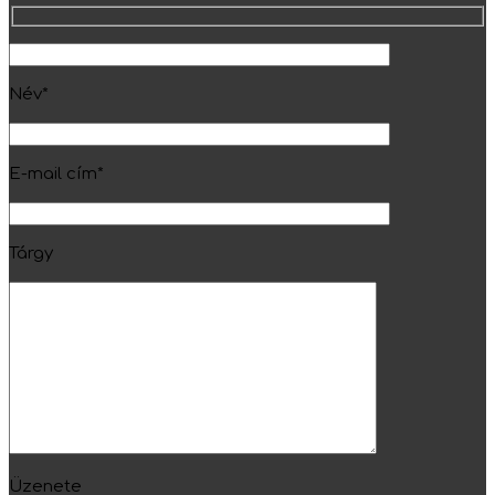
Név*
E-mail cím*
Tárgy
Üzenete