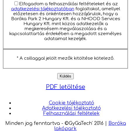
Elfogadom a felhasználási feltételeket és az
adatkezelési tájékoztatóban
foglaltakat, amellyel
előzetesen és önkéntesen hozzájárulok, hogy a
Boróka Park 2 Hungary Kft. és a NHOOD Services
Hungary Kft. mint közös adatkezelők a
megkeresésem megválaszolása és a
kapcsolattartás érdekében a megadott személyes
adataimat kezeljék.
* A csillaggal jelölt mezők kitöltése kötelező.
PDF letöltése
Cookie tájékoztató
Adatkezelési tájékoztató
Felhasználási feltételek
Minden jog fenntartva - ©GyGaTech' 2016
|
Boróka
lakópark