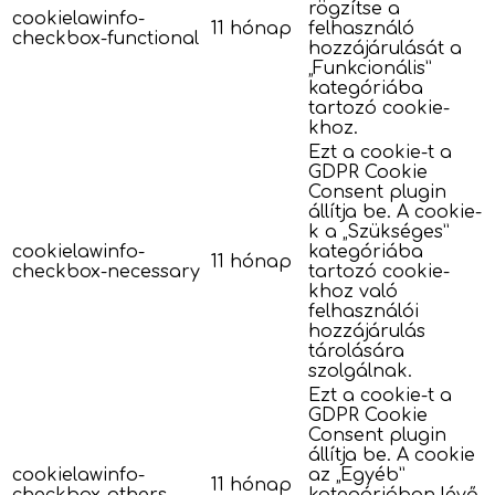
rögzítse a
cookielawinfo-
11 hónap
felhasználó
checkbox-functional
hozzájárulását a
„Funkcionális”
kategóriába
tartozó cookie-
khoz.
Ezt a cookie-t a
GDPR Cookie
Consent plugin
állítja be. A cookie-
k a „Szükséges”
cookielawinfo-
kategóriába
11 hónap
checkbox-necessary
tartozó cookie-
khoz való
felhasználói
hozzájárulás
tárolására
szolgálnak.
Ezt a cookie-t a
GDPR Cookie
Consent plugin
állítja be. A cookie
cookielawinfo-
az „Egyéb”
11 hónap