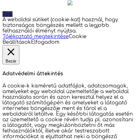
Top
A weboldal sütiket (cookie-kat) használ, hogy
biztonságos böngészés mellett a legjobb
felhasználói élményt nyújtsa.
Tájékoztató megtekintése
Cookie
Beállítások
Elfogadom
Bezár
Adatvédelmi áttekintés
A cookie-k kisméretű adatfájlok, adatcsomagok,
amelyeket egy weboldal üzemeltetője a weboldal
használata során és azon keresztül helyez el a
látogató számítógépén és amelyeket a látogató
internetes böngészője ment és tárol el a
weboldalról letöltve. Egy későbbi látogatás esetén
az üzemeltető a cookie révén tudja pl. azonosítani
a látogatót, vagy megkülönböztetni őt más
felhasználóktól, illetve akár testreszabott
információkat is eljuttathat neki a böngésző