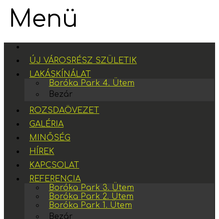
Menü
ÚJ VÁROSRÉSZ SZÜLETIK
LAKÁSKÍNÁLAT
Boróka Park 4. Ütem
Bezár
ROZSDAÖVEZET
GALÉRIA
MINŐSÉG
HÍREK
KAPCSOLAT
REFERENCIA
Boróka Park 3. Ütem
Boróka Park 2. Ütem
Boróka Park 1. Ütem
Bezár