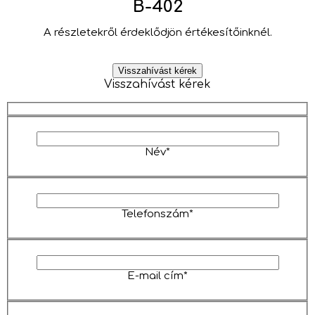
B-402
A részletekről érdeklődjön értékesítőinknél.
Visszahívást kérek
Visszahívást kérek
Név*
Telefonszám*
E-mail cím*