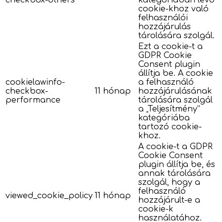
checkbox-others
kategóriában lévő
cookie-khoz való
felhasználói
hozzájárulás
tárolására szolgál.
Ezt a cookie-t a
GDPR Cookie
Consent plugin
állítja be. A cookie
cookielawinfo-
a felhasználó
checkbox-
11 hónap
hozzájárulásának
performance
tárolására szolgál
a „Teljesítmény”
kategóriába
tartozó cookie-
khoz.
A cookie-t a GDPR
Cookie Consent
plugin állítja be, és
annak tárolására
szolgál, hogy a
felhasználó
viewed_cookie_policy
11 hónap
hozzájárult-e a
cookie-k
használatához.