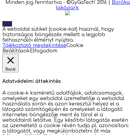
Minden jog fenntartva - ©GyGaTech' 2016
|
Boróka
lakópark
Top
A weboldal sütiket (cookie-kat) használ, hogy
biztonságos böngészés mellett a legjobb
felhasználói élményt nyújtsa.
Tájékoztató megtekintése
Cookie
Beállítások
Elfogadom
Bezár
Adatvédelmi áttekintés
A cookie-k kisméretű adatfájlok, adatcsomagok,
amelyeket egy weboldal üzemeltetője a weboldal
használata során és azon keresztül helyez el a
látogató számítógépén és amelyeket a látogató
internetes böngészője ment és tárol el a
weboldalról letöltve. Egy későbbi látogatás esetén
az üzemeltető a cookie révén tudja pl. azonosítani
a látogatót, vagy megkülönböztetni őt más