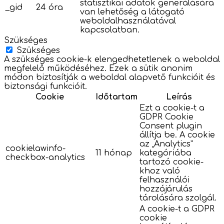
statisztikai adatok generálására
_gid
24 óra
van lehetőség a látogató
weboldalhasználatával
kapcsolatban.
Szükséges
Szükséges
A szükséges cookie-k elengedhetetlenek a weboldal
megfelelő működéséhez. Ezek a sütik anonim
módon biztosítják a weboldal alapvető funkcióit és
biztonsági funkcióit.
Cookie
Időtartam
Leírás
Ezt a cookie-t a
GDPR Cookie
Consent plugin
állítja be. A cookie
az „Analytics”
cookielawinfo-
11 hónap
kategóriába
checkbox-analytics
tartozó cookie-
khoz való
felhasználói
hozzájárulás
tárolására szolgál.
A cookie-t a GDPR
cookie