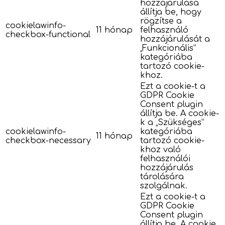
hozzájárulása
állítja be, hogy
rögzítse a
cookielawinfo-
11 hónap
felhasználó
checkbox-functional
hozzájárulását a
„Funkcionális”
kategóriába
tartozó cookie-
khoz.
Ezt a cookie-t a
GDPR Cookie
Consent plugin
állítja be. A cookie-
k a „Szükséges”
cookielawinfo-
kategóriába
11 hónap
checkbox-necessary
tartozó cookie-
khoz való
felhasználói
hozzájárulás
tárolására
szolgálnak.
Ezt a cookie-t a
GDPR Cookie
Consent plugin
állítja be. A cookie