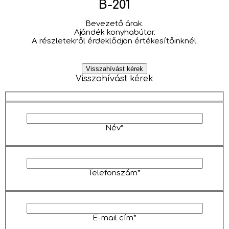
B-201
Bevezető árak.
Ajándék konyhabútor.
A részletekről érdeklődjön értékesítőinknél.
Visszahívást kérek
Visszahívást kérek
Név*
Telefonszám*
E-mail cím*