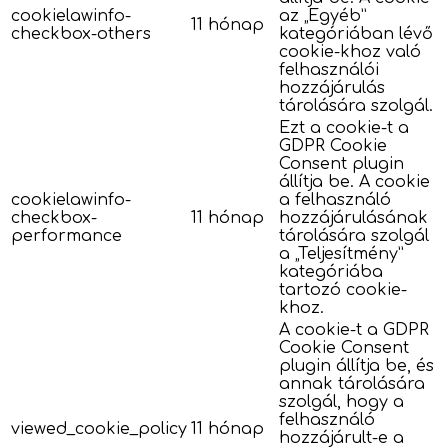
cookielawinfo-
az „Egyéb”
11 hónap
checkbox-others
kategóriában lévő
cookie-khoz való
felhasználói
hozzájárulás
tárolására szolgál.
Ezt a cookie-t a
GDPR Cookie
Consent plugin
állítja be. A cookie
cookielawinfo-
a felhasználó
checkbox-
11 hónap
hozzájárulásának
performance
tárolására szolgál
a „Teljesítmény”
kategóriába
tartozó cookie-
khoz.
A cookie-t a GDPR
Cookie Consent
plugin állítja be, és
annak tárolására
szolgál, hogy a
felhasználó
viewed_cookie_policy
11 hónap
hozzájárult-e a