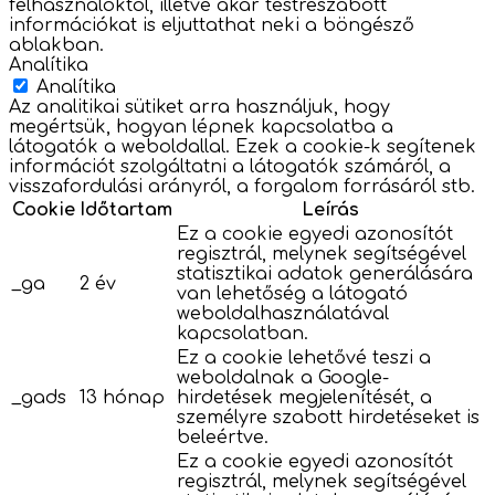
felhasználóktól, illetve akár testreszabott
információkat is eljuttathat neki a böngésző
ablakban.
Analítika
Analítika
Az analitikai sütiket arra használjuk, hogy
megértsük, hogyan lépnek kapcsolatba a
látogatók a weboldallal. Ezek a cookie-k segítenek
információt szolgáltatni a látogatók számáról, a
visszafordulási arányról, a forgalom forrásáról stb.
Cookie
Időtartam
Leírás
Ez a cookie egyedi azonosítót
regisztrál, melynek segítségével
statisztikai adatok generálására
_ga
2 év
van lehetőség a látogató
weboldalhasználatával
kapcsolatban.
Ez a cookie lehetővé teszi a
weboldalnak a Google-
_gads
13 hónap
hirdetések megjelenítését, a
személyre szabott hirdetéseket is
beleértve.
Ez a cookie egyedi azonosítót
regisztrál, melynek segítségével