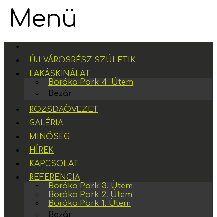
Menü
ÚJ VÁROSRÉSZ SZÜLETIK
LAKÁSKÍNÁLAT
Boróka Park 4. Ütem
Bezár
ROZSDAÖVEZET
GALÉRIA
MINŐSÉG
HÍREK
KAPCSOLAT
REFERENCIA
Boróka Park 3. Ütem
Boróka Park 2. Ütem
Boróka Park 1. Ütem
Bezár