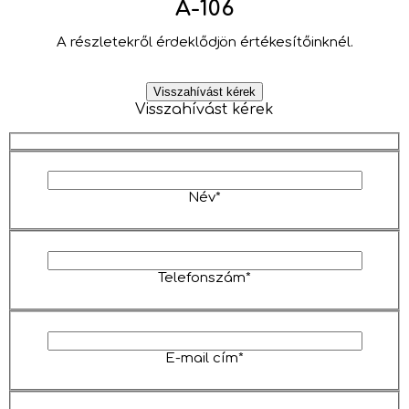
A-106
A részletekről érdeklődjön értékesítőinknél.
Visszahívást kérek
Visszahívást kérek
Név*
Telefonszám*
E-mail cím*