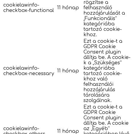
rögzítse a
cookielawinfo-
11 hónap
felhasználó
checkbox-functional
hozzájárulását a
„Funkcionális”
kategóriába
tartozó cookie-
khoz.
Ezt a cookie-t a
GDPR Cookie
Consent plugin
állítja be. A cookie-
k a „Szükséges”
cookielawinfo-
kategóriába
11 hónap
checkbox-necessary
tartozó cookie-
khoz való
felhasználói
hozzájárulás
tárolására
szolgálnak.
Ezt a cookie-t a
GDPR Cookie
Consent plugin
állítja be. A cookie
cookielawinfo-
az „Egyéb”
11 hónap