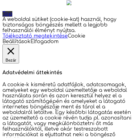
Top
A weboldal sütiket (cookie-kat) használ, hogy
biztonságos böngészés mellett a legjobb
felhasználói élményt nyújtsa.
Tájékoztató megtekintése
Cookie
Beállítások
Elfogadom
Bezár
Adatvédelmi áttekintés
A cookie-k kisméretű adatfájlok, adatcsomagok,
amelyeket egy weboldal üzemeltetője a weboldal
használata során és azon keresztül helyez el a
látogató számítógépén és amelyeket a látogató
internetes böngészője ment és tárol el a
weboldalról letöltve. Egy későbbi látogatás esetén
az üzemeltető a cookie révén tudja pl. azonosítani
a látogatót, vagy megkülönböztetni őt más
felhasználóktól, illetve akár testreszabott
információkat is eljuttathat neki a böngésző