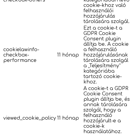
checkbox-others
kategóriában lévő
cookie-khoz való
felhasználói
hozzájárulás
tárolására szolgál.
Ezt a cookie-t a
GDPR Cookie
Consent plugin
állítja be. A cookie
cookielawinfo-
a felhasználó
checkbox-
11 hónap
hozzájárulásának
performance
tárolására szolgál
a „Teljesítmény”
kategóriába
tartozó cookie-
khoz.
A cookie-t a GDPR
Cookie Consent
plugin állítja be, és
annak tárolására
szolgál, hogy a
felhasználó
viewed_cookie_policy
11 hónap
hozzájárult-e a
cookie-k
használatához.