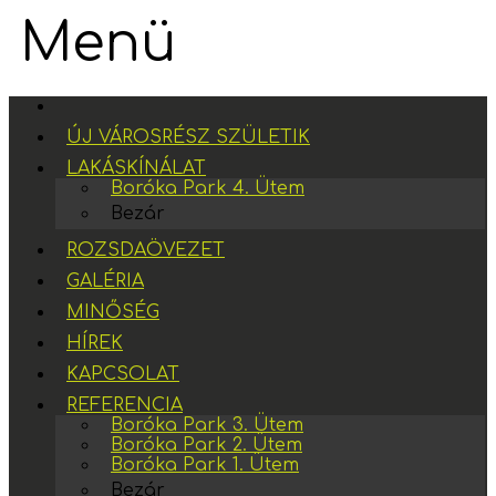
Menü
ÚJ VÁROSRÉSZ SZÜLETIK
LAKÁSKÍNÁLAT
Boróka Park 4. Ütem
Bezár
ROZSDAÖVEZET
GALÉRIA
MINŐSÉG
HÍREK
KAPCSOLAT
REFERENCIA
Boróka Park 3. Ütem
Boróka Park 2. Ütem
Boróka Park 1. Ütem
Bezár