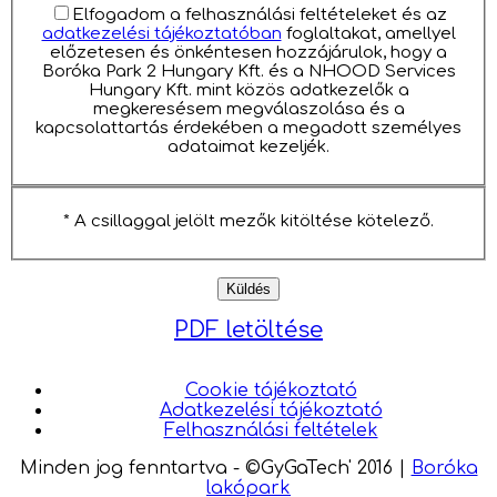
Elfogadom a felhasználási feltételeket és az
adatkezelési tájékoztatóban
foglaltakat, amellyel
előzetesen és önkéntesen hozzájárulok, hogy a
Boróka Park 2 Hungary Kft. és a NHOOD Services
Hungary Kft. mint közös adatkezelők a
megkeresésem megválaszolása és a
kapcsolattartás érdekében a megadott személyes
adataimat kezeljék.
* A csillaggal jelölt mezők kitöltése kötelező.
PDF letöltése
Cookie tájékoztató
Adatkezelési tájékoztató
Felhasználási feltételek
Minden jog fenntartva - ©GyGaTech' 2016
|
Boróka
lakópark