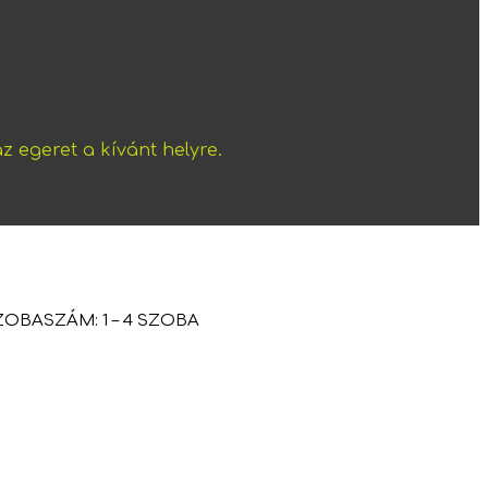
z egeret a kívánt helyre.
ZOBASZÁM: 1 – 4 SZOBA