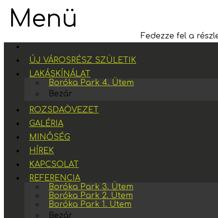
Menü
Fedezze fel a részl
ÚJ VÁROSRÉSZ SZÜLETIK
LAKÁSKÍNÁLAT
Boróka Park 4. Ütem
Bezár
ROZSDAÖVEZET
GALÉRIA
MINŐSÉG
HÍREK
KAPCSOLAT
REFERENCIA
Boróka Park 3. Ütem
Boróka Park 2. Ütem
Boróka Park 1. Ütem
Bezár