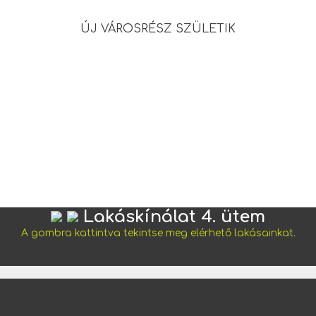
ÚJ VÁROSRÉSZ SZÜLETIK
Lakáskínálat 4. ütem
A gombra kattintva tekintse meg elérhető lakásainkat.