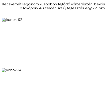
Kecskemét legdinamikusabban fejlődő városrészén, bevásárl
a lakópark 4. ütemét. Az új fejlesztés egy 72 la