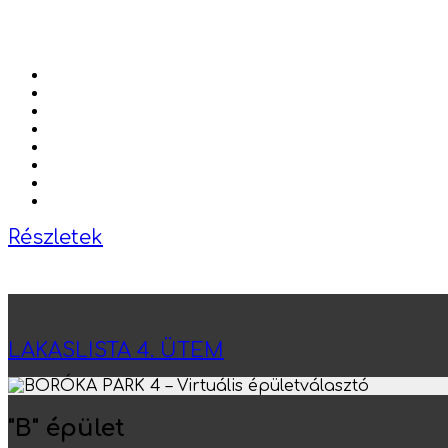
Részletek
LAKASLISTA 4. ÜTEM
"B" épület