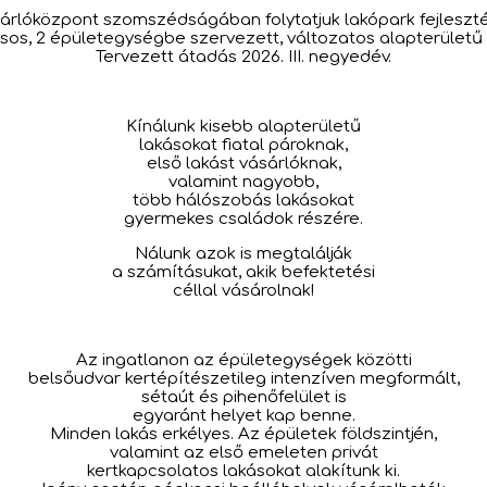
óközpont szomszédságában folytatjuk lakópark fejlesztésünk
kásos, 2 épületegységbe szervezett, változatos alapterületű
Tervezett átadás 2026. III. negyedév.
Kínálunk kisebb alapterületű
lakásokat fiatal pároknak,
első lakást vásárlóknak,
valamint nagyobb,
több hálószobás lakásokat
gyermekes családok részére.
Nálunk azok is megtalálják
a számításukat, akik befektetési
céllal vásárolnak!
Az ingatlanon az épületegységek közötti
belsőudvar kertépítészetileg intenzíven megformált,
sétaút és pihenőfelület is
egyaránt helyet kap benne.
Minden lakás erkélyes. Az épületek földszintjén,
valamint az első emeleten privát
kertkapcsolatos lakásokat alakítunk ki.