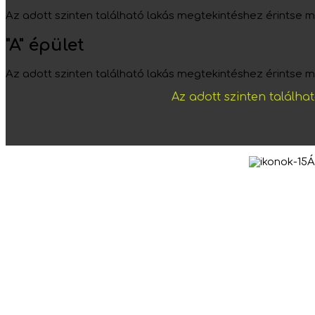
Az adott szinten található lakás megtekintéshez érintse 
"A" épület
Az adott szinten található lakás megtekintéshez érintse 
Az adott szinten találha
Á