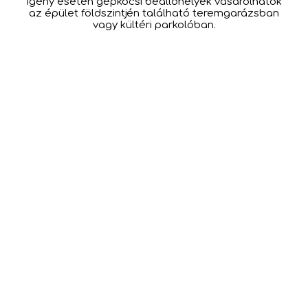
Igény esetén gépkocsi beállóhelyek vásárolhatók
az épület földszintjén található teremgarázsban
vagy kültéri parkolóban.