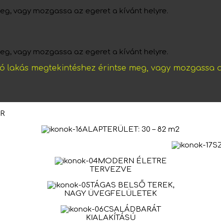
meg, vagy mozgassa az egeret a kívánt helyre.
meg, vagy mozgassa az egeret a kívánt helyre.
tó lakás megtekintéshez érintse meg, vagy mozgassa a
R
ALAPTERÜLET: 30 – 82 m2
S
MODERN ÉLETRE
TERVEZVE
TÁGAS BELSŐ TEREK,
NAGY ÜVEGFELÜLETEK
CSALÁDBARÁT
KIALAKÍTÁSÚ