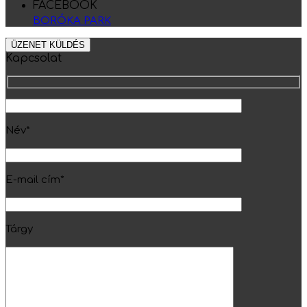
FACEBOOK
BORÓKA PARK
ÜZENET KÜLDÉS
Kapcsolat
Név*
E-mail cím*
Tárgy