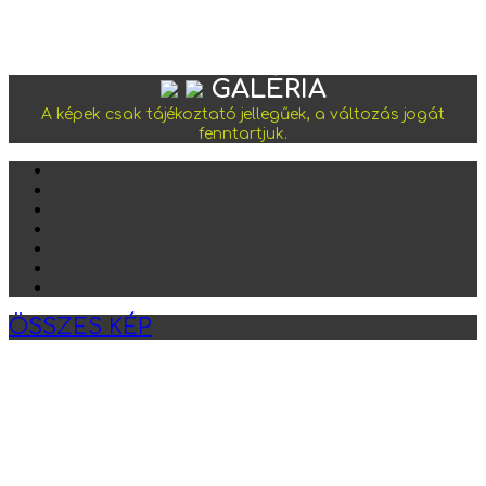
GALÉRIA
A képek csak tájékoztató jellegűek, a változás jogát
fenntartjuk.
ÖSSZES KÉP