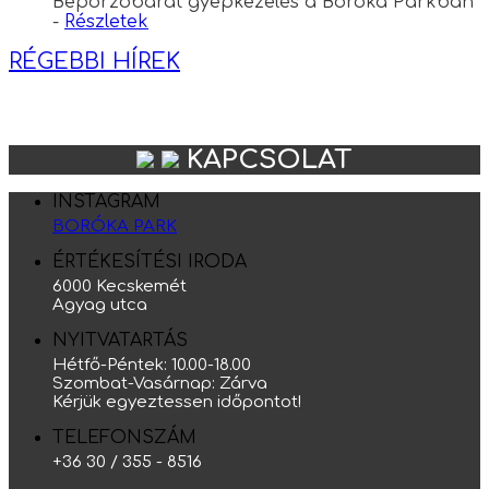
Beporzóbarát gyepkezelés a Boróka Parkban
-
Részletek
RÉGEBBI HÍREK
KAPCSOLAT
INSTAGRAM
BORÓKA PARK
ÉRTÉKESÍTÉSI IRODA
6000 Kecskemét
Agyag utca
NYITVATARTÁS
Hétfő-Péntek: 10.00-18.00
Szombat-Vasárnap: Zárva
Kérjük egyeztessen időpontot!
TELEFONSZÁM
+36 30 / 355 - 8516