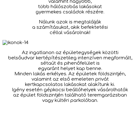
valamint nagyobb,
több hálószobás lakásokat
gyermekes családok részére.
Nálunk azok is megtalálják
a számításukat, akik befektetési
céllal vásárolnak!
Az ingatlanon az épületegységek közötti
belsőudvar kertépítészetileg intenzíven megformált,
sétaút és pihenőfelület is
egyaránt helyet kap benne.
Minden lakás erkélyes. Az épületek földszintjén,
valamint az első emeleten privát
kertkapcsolatos lakásokat alakítunk ki.
Igény esetén gépkocsi beállóhelyek vásárolhatók
az épület földszintjén található teremgarázsban
vagy kültéri parkolóban.