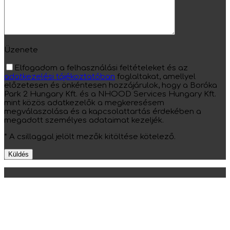
Üzenete
Elfogadom a felhasználási feltételeket és az
adatkezelési tájékoztatóban
foglaltakat, amellyel
előzetesen és önkéntesen hozzájárulok, hogy a Boróka
Park 2 Hungary Kft. és a NHOOD Services Hungary Kft.
mint közös adatkezelők a megkeresésem
megválaszolása és a kapcsolattartás érdekében a
megadott személyes adataimat kezeljék.
* A csillaggal jelölt mezők kitöltése kötelező.