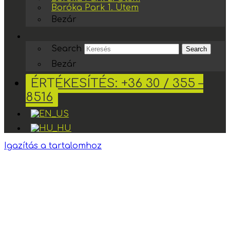
Boróka Park 1. Ütem
Bezár
Search
Search
Bezár
ÉRTÉKESÍTÉS: +36 30 / 355 –
8516
Igazítás a tartalomhoz