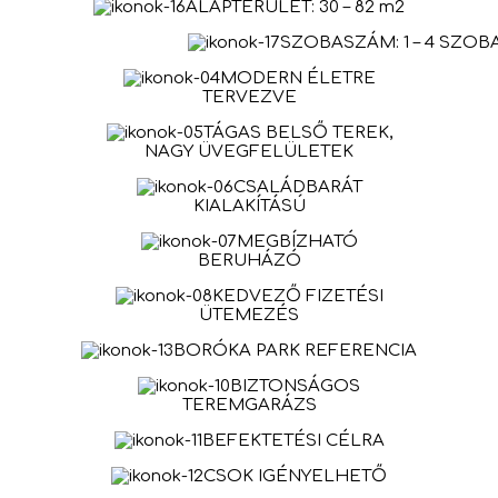
ALAPTERÜLET: 30 – 82 m2
SZOBASZÁM: 1 – 4 SZOB
MODERN ÉLETRE
TERVEZVE
TÁGAS BELSŐ TEREK,
NAGY ÜVEGFELÜLETEK
CSALÁDBARÁT
KIALAKÍTÁSÚ
MEGBÍZHATÓ
BERUHÁZÓ
KEDVEZŐ FIZETÉSI
ÜTEMEZÉS
BORÓKA PARK REFERENCIA
BIZTONSÁGOS
TEREMGARÁZS
BEFEKTETÉSI CÉLRA
CSOK IGÉNYELHETŐ