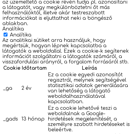
az üzemeltető a cookie révén tudja pl. azonosítani
a látogatót, vagy megkülönböztetni őt más
felhasználóktól, illetve akár testreszabott
információkat is eljuttathat neki a böngésző
ablakban.
Analítika
Analítika
Az analitikai sütiket arra használjuk, hogy
megértsük, hogyan lépnek kapcsolatba a
látogatók a weboldallal. Ezek a cookie-k segítenek
információt szolgáltatni a látogatók számáról, a
visszafordulási arányról, a forgalom forrásáról stb.
Cookie
Időtartam
Leírás
Ez a cookie egyedi azonosítót
regisztrál, melynek segítségével
statisztikai adatok generálására
_ga
2 év
van lehetőség a látogató
weboldalhasználatával
kapcsolatban.
Ez a cookie lehetővé teszi a
weboldalnak a Google-
_gads
13 hónap
hirdetések megjelenítését, a
személyre szabott hirdetéseket is
beleértve.