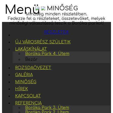
Menü
MINŐSÉG
Minőség minden részletében.
Fedezze fel a részleteket, összetevőket, melyek
minőségi választássá teszik a Boróka parkot!
RÉSZLETEK
ÚJ VÁROSRÉSZ SZÜLETIK
LAKÁSKÍNÁLAT
Boróka Park 4. Ütem
Bezár
ROZSDAÖVEZET
GALÉRIA
MINŐSÉG
HÍREK
KAPCSOLAT
REFERENCIA
Boróka Park 3. Ütem
Boróka Park 2. Ütem