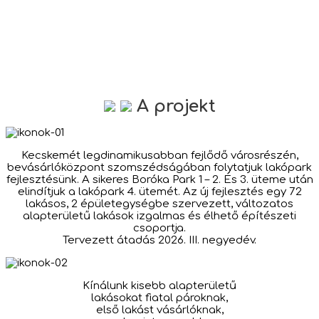
A projekt
Kecskemét legdinamikusabban fejlődő városrészén,
bevásárlóközpont szomszédságában folytatjuk lakópark
fejlesztésünk. A sikeres Boróka Park 1 – 2. És 3. üteme után
elindítjuk a lakópark 4. ütemét. Az új fejlesztés egy 72
lakásos, 2 épületegységbe szervezett, változatos
alapterületű lakások izgalmas és élhető építészeti
csoportja.
Tervezett átadás 2026. III. negyedév.
Kínálunk kisebb alapterületű
lakásokat fiatal pároknak,
első lakást vásárlóknak,