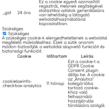
Ez a cookie egyedi azonosítót
regisztrál, melynek segítségével
statisztikai adatok generálására
_gid
24 óra
van lehetőség a látogató
weboldalhasználatával
kapcsolatban.
Szükséges
Szükséges
A szükséges cookie-k elengedhetetlenek a weboldal
megfelelő működéséhez. Ezek a sütik anonim
módon biztosítják a weboldal alapvető funkcióit és
biztonsági funkcióit.
Cookie
Időtartam
Leírás
Ezt a cookie-t a
GDPR Cookie
Consent plugin
állítja be. A cookie
az „Analytics”
cookielawinfo-
11 hónap
kategóriába
checkbox-analytics
tartozó cookie-
khoz való
felhasználói
hozzájárulás
tárolására szolgál.