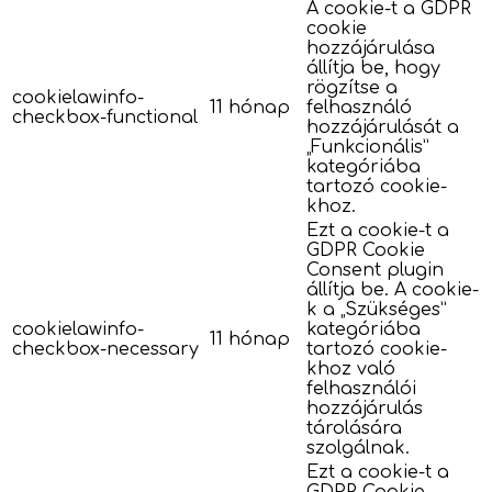
A cookie-t a GDPR
cookie
hozzájárulása
állítja be, hogy
rögzítse a
cookielawinfo-
11 hónap
felhasználó
checkbox-functional
hozzájárulását a
„Funkcionális”
kategóriába
tartozó cookie-
khoz.
Ezt a cookie-t a
GDPR Cookie
Consent plugin
állítja be. A cookie-
k a „Szükséges”
cookielawinfo-
kategóriába
11 hónap
checkbox-necessary
tartozó cookie-
khoz való
felhasználói
hozzájárulás
tárolására
szolgálnak.
Ezt a cookie-t a
GDPR Cookie