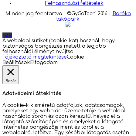
Felhasználási feltételek
Minden jog fenntartva - ©GyGaTech' 2016
|
Boróka
lakópark
Top
A weboldal sütiket (cookie-kat) használ, hogy
biztonságos böngészés mellett a legjobb
felhasználói élményt nyújtsa.
Tájékoztató megtekintése
Cookie
Beállítások
Elfogadom
Bezár
Adatvédelmi áttekintés
A cookie-k kisméretű adatfájlok, adatcsomagok,
amelyeket egy weboldal üzemeltetője a weboldal
használata során és azon keresztül helyez el a
látogató számítógépén és amelyeket a látogató
internetes böngészője ment és tárol el a
weboldalról letöltve. Egy későbbi látogatás esetén