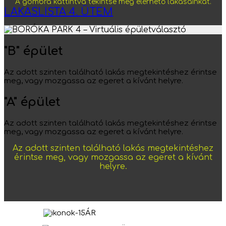
A gombra kattintva tekintse meg elérhető lakásainkat.
LAKASLISTA 4. ÜTEM
"B" épület
Az adott szinten található lakás megtekintéshez érintse
meg, vagy mozgassa az egeret a kívánt helyre.
"A" épület
Az adott szinten található lakás megtekintéshez érintse
meg, vagy mozgassa az egeret a kívánt helyre.
Az adott szinten található lakás megtekintéshez
érintse meg, vagy mozgassa az egeret a kívánt
helyre.
ÁR